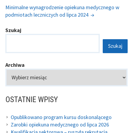
Minimalne wynagrodzenie opiekuna medycznego w
podmiotach leczniczych od lipca 2024
GŁÓWNY
Szukaj
PANEL
Szukaj
BOCZNY
Archiwa
OSTATNIE WPISY
Opublikowano program kursu doskonalącego
Zarobki opiekuna medycznego od lipca 2026
Kwalifikacja sektorowa – ruszyła rekrutacja