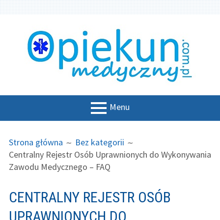
Przeskocz
do
treści
Menu
MENU
ŚCIEŻKA
Strona główna
Strona główna
Bez kategorii
GŁÓWNE
STRON
Centralny Rejestr Osób Uprawnionych do Wykonywania
O portalu
Zawodu Medycznego – FAQ
Wesprzyj nas!
CENTRALNY REJESTR OSÓB
O zawodzie
UPRAWNIONYCH DO