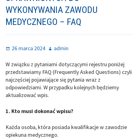
Kim jest opiekun medyczny?
WYKONYWANIA ZAWODU
Najczęstsze pytania
MEDYCZNEGO – FAQ
Konferencja OM
Edukacja
Opublikowano
Autor
26 marca 2024
admin
Rocznik Opiekunów Medycznych
W związku z pytaniami dotyczącymi rejestru poniżej
przedstawiamy FAQ (Frequently Asked Questions) czyli
Materiały do nauki
najczęściej pojawiające się pytania wraz z
Organizacje pozarządowe
odpowiedziami. W przypadku kolejnych będziemy
aktualizować wpis.
Fundacja OpiekunMedyczny.com.pl
1. Kto musi dokonać wpisu?
Ogólnopolskie Stowarzyszenie Opiekunów
Medycznych
Każda osoba, która posiada kwalifikacje w zawodzie
opiekuna medycznego.
Ogólnopolski Związek Zawodowy Inicjatywa